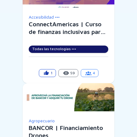
Accesibilidad •••
ConnectAmericas | Curso
de finanzas inclusivas para
pymes
Todas las tecnologías •••
1
59
4
Agropecuario
BANCOR | Financiamiento
Drones